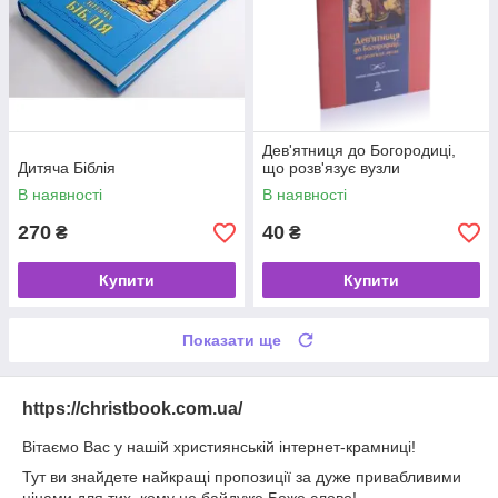
Дев'ятниця до Богородиці,
Дитяча Біблія
що розв'язує вузли
В наявності
В наявності
270
40
₴
₴
Купити
Купити
Показати ще
https://christbook.com.ua/
Вітаємо Вас у нашій християнській інтернет-крамниці!
Тут ви знайдете найкращі пропозиції за дуже привабливими