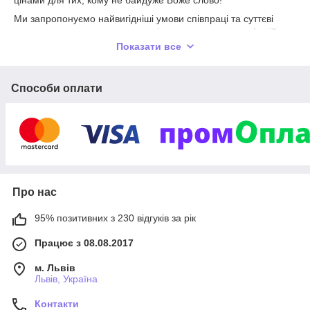
цінами для тих, кому не байдуже Боже слово!
Ми запропонуємо найвигідніші умови співпраці та суттєві
знижки церковним громадам усіх християнських конфесій,
парафіяльним крамницям, реалізаторам релігійних товарів.
Показати все
Телефонуйте
0973256501
і ми обов’язково домовимось!
Приймаємо замовлення на християнські книги та церковну
Способи оплати
продукцію, якої немає на сайті
Про нас
95% позитивних з 230 відгуків за рік
Працює з 08.08.2017
м. Львів
Львів, Україна
Контакти