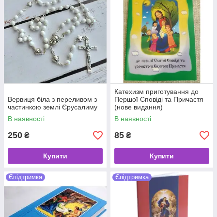
Катехизм приготування до
Вервиця біла з переливом з
Першої Сповіді та Причастя
частинкою землі Єрусалиму
(нове видання)
В наявності
В наявності
250
85
₴
₴
Купити
Купити
Єпідтримка
Єпідтримка