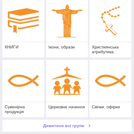
КНИГИ
Ікони, образи
Християнська
атрибутика
Сувенірна
Церковне начиння
Свічки, офірки
продукція
Дивитися всі групи