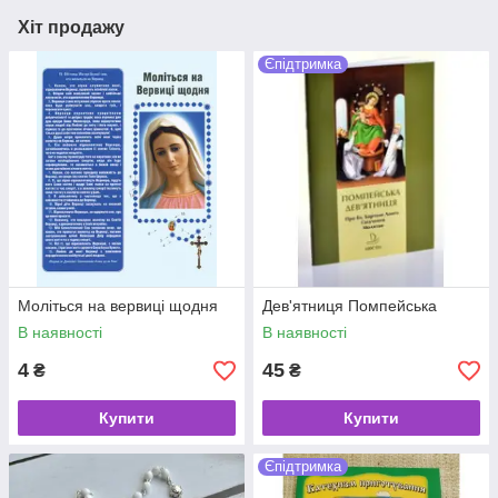
Хіт продажу
Єпідтримка
Моліться на вервиці щодня
Дев'ятниця Помпейська
В наявності
В наявності
4
45
₴
₴
Купити
Купити
Єпідтримка