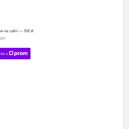
я на сайті — 500 ₴
ріб
ти з