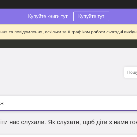
Купуйте книги тут
Купуйте тут
ня та повідомлення, оскільки за її графіком роботи сьогодні вихі
аж
іти нас слухали. Як слухати, щоб діти з нами г