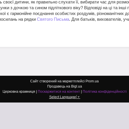
ть своєї дитини, як правильно слухати її, вибирати час для розм
нки з дочкою та сином підліткового віку? Відповіді на ці та інші
кої є гармонійне поєднання особистих роздумів, різноманітних д
 посилань на рядки
Святого Письма
. Для батьків, вихователів, учи
Сайт створений на маркетплейсі
Prom.ua
Продавець на Bigl.ua
Церковна крамниця |
Поскаржитися на контент
|
Політика конфіденційності
Select Language
▼