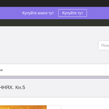
Купуйте книги тут
Купуйте тут
аж
ННЯХ. Кн.5