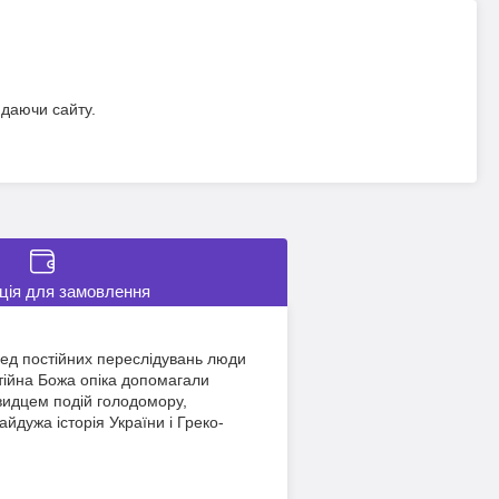
идаючи сайту.
ція для замовлення
еред постійних переслідувань люди
остійна Божа опіка допомагали
евидцем подій голодомору,
йдужа історія України і Греко-