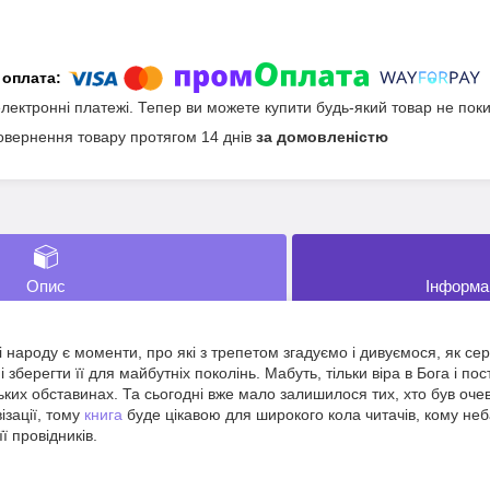
електронні платежі. Тепер ви можете купити будь-який товар не пок
овернення товару протягом 14 днів
за домовленістю
Опис
Інформа
і народу є моменти, про які з трепетом згадуємо і дивуємося, як с
і зберегти її для майбутніх поколінь. Мабуть, тільки віра в Бога і п
ьких обставинах. Та сьогодні вже мало залишилося тих, хто був оч
ізації, тому
книга
буде цікавою для широкого кола читачів, кому неба
ї провідників.