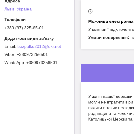
Львів, Україна
+380 (97) 325-65-01
У компанії підключені 
п
bezpalko2012@ukr.net
+380973256501
+380973256501
У житті нашої держави 
могли не втратити віри 
вижити в таких нелюдс
радянщини та колектив
Католицької Церкви та ї