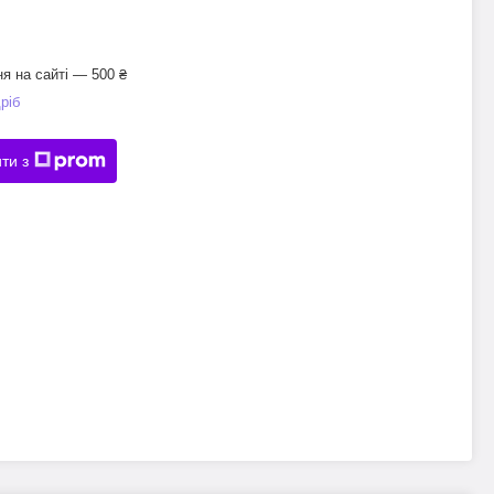
я на сайті — 500 ₴
ріб
ти з